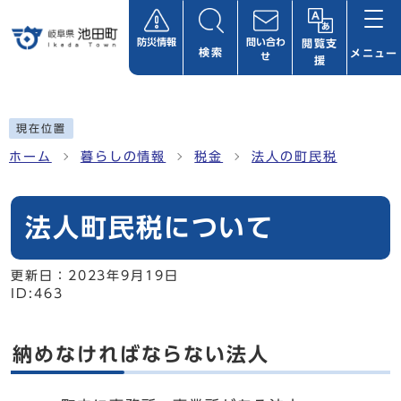
ページの先頭です
防災情報
問い合わ
閲覧支
検索
メニュー
せ
援
ここから本文です
現在位置
ホーム
暮らしの情報
税金
法人の町民税
法人町民税について
更新日：
2023年9月19日
ID:463
納めなければならない法人