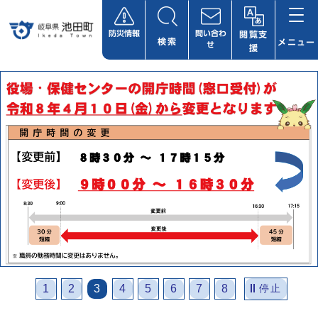
ページの先頭です
防災情報
問い合わ
閲覧支
検索
メニュー
せ
援
ここから本文です
ビジュアルエリア。池田町役
場からの紹介、お知らせ。
1
2
3
4
5
6
7
8
停止