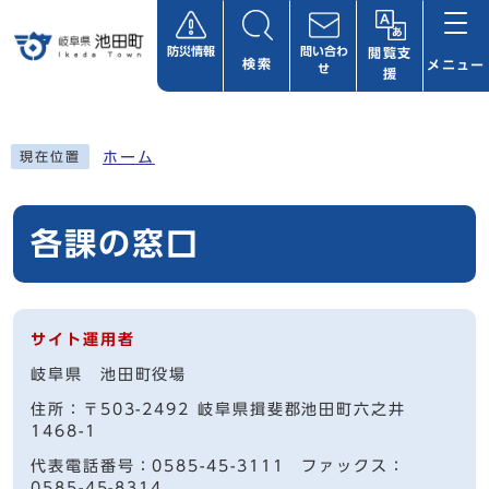
ページの先頭です
防災情報
問い合わ
閲覧支
検索
メニュー
せ
援
ここから本文です
ホーム
現在位置
各課の窓口
サイト運用者
岐阜県 池田町役場
住所：〒503-2492 岐阜県揖斐郡池田町六之井
1468-1
代表電話番号：0585-45-3111 ファックス：
0585-45-8314