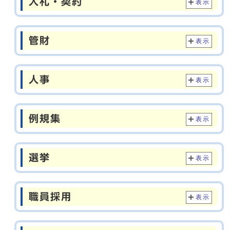
入札・契約
表示
管財
表示
人事
表示
例規集
表示
選挙
表示
職員採用
表示