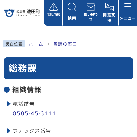
ページの先頭です
防災情報
問い合わ
閲覧支
検索
メニュー
せ
援
ここから本文です
ホーム
各課の窓口
現在位置
総務課
組織情報
電話番号
0585-45-3111
ファックス番号