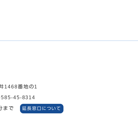
井1468番地の1
0585-45-8314
分まで
延長窓口について