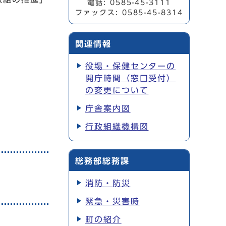
電話: 0585-45-3111
ファックス: 0585-45-8314
関連情報
役場・保健センターの
開庁時間（窓口受付）
の変更について
庁舎案内図
行政組織機構図
総務部総務課
消防・防災
緊急・災害時
町の紹介