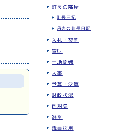
町長の部屋
町長日記
過去の町長日記
入札・契約
管財
土地開発
人事
予算・決算
財政状況
例規集
選挙
職員採用