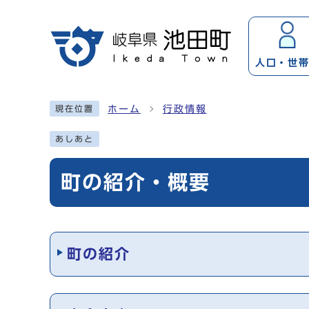
ページの先頭です
人口・
世
ここから本文です
ホーム
行政情報
現在位置
あしあと
町の紹介・概要
メインメニュー
町の紹介