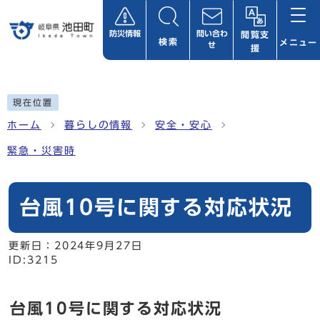
ページの先頭です
防災情報
問い合わ
閲覧支
検索
メニュー
せ
援
ここから本文です
現在位置
ホーム
暮らしの情報
安全・安心
緊急・災害時
台風10号に関する対応状況
更新日：
2024年9月27日
ID:3215
台風10号に関する対応状況