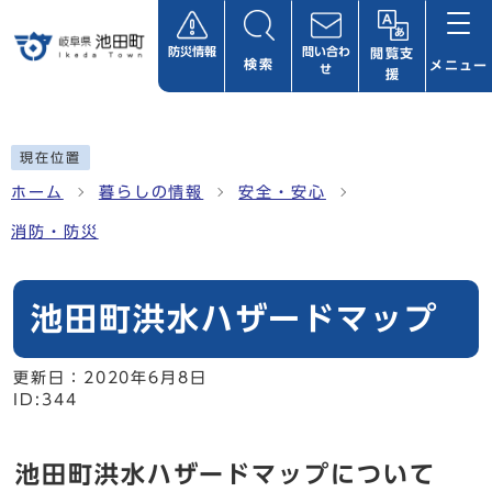
ページの先頭です
防災情報
問い合わ
閲覧支
検索
メニュー
せ
援
ここから本文です
現在位置
ホーム
暮らしの情報
安全・安心
消防・防災
池田町洪水ハザードマップ
更新日：
2020年6月8日
ID:344
池田町洪水ハザードマップについて