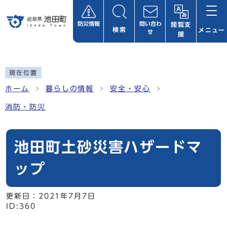
ページの先頭です
防災情報
問い合わ
閲覧支
検索
メニュー
せ
援
ここから本文です
現在位置
ホーム
暮らしの情報
安全・安心
消防・防災
池田町土砂災害ハザードマ
ップ
更新日：
2021年7月7日
ID:360