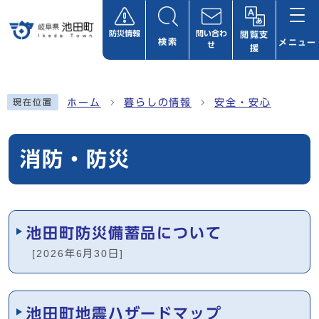
ページの先頭です
防災情報
問い合わ
閲覧支
検索
メニュー
せ
援
ここから本文です
ホーム
暮らしの情報
安全・安心
現在位置
消防・防災
メインメニュー
池田町防災備蓄品について
[2026年6月30日]
池田町地震ハザードマップ