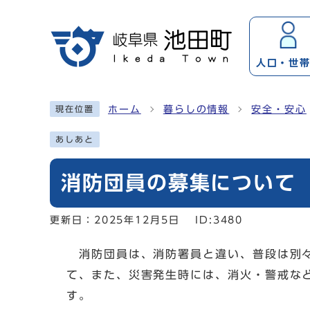
ページの先頭です
人口・
世
ここから本文です
ホーム
暮らしの情報
安全・安心
現在位置
あしあと
消防団員の募集について
更新日：
2025年12月5日
ID:3480
消防団員は、消防署員と違い、普段は別々
て、また、災害発生時には、消火・警戒な
す。