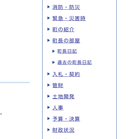
消防・防災
緊急・災害時
町の紹介
町長の部屋
町長日記
過去の町長日記
入札・契約
管財
土地開発
人事
す。
予算・決算
財政状況