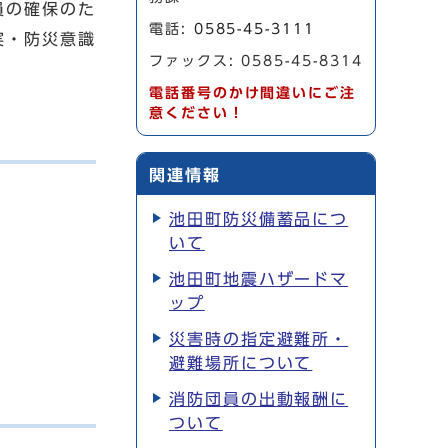
員の確保のた
電話:
0585-45-3111
実・防災意識
ファックス: 0585-45-8314
電話番号のかけ間違いにご注
意ください！
関連情報
池田町防災備蓄品につ
いて
池田町地震ハザードマ
ップ
災害時の指定避難所・
避難場所について
消防団員の出動報酬に
ついて