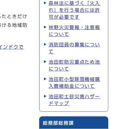
森林法に基づく「火入
れ」を行う場合には許
したときだけ
可が必要です
おける地域防
林野火災警報・注意報
について
消防団員の募集につい
インドウで
て
池田町防災重点ため池
について
池田町小型除雪機械購
入費補助金について
池田町土砂災害ハザー
ドマップ
総務部総務課