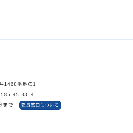
井1468番地の1
0585-45-8314
分まで
延長窓口について