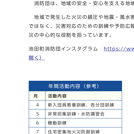
消防団は、地域の安全・安心を支える地
地域で発生した火災の鎮圧や地震・風水害
ではなく、災害対応のための訓練や予防広
災の中心的な役割を担っています。
池田町消防団インスタグラム
https://w
開く）
年間活動内容（参考）
月
活動内容
4
新入団員教養訓練、各分団訓練
5
非常招集訓練・水防講習会
6
機動訓練
7
住宅密集地火災防御訓練