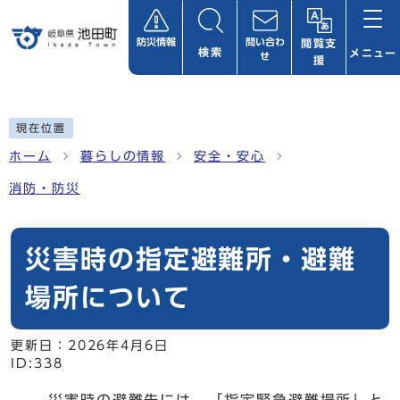
ページの先頭です
防災情報
問い合わ
閲覧支
検索
メニュー
せ
援
ここから本文です
現在位置
ホーム
暮らしの情報
安全・安心
消防・防災
災害時の指定避難所・避難
場所について
更新日：
2026年4月6日
ID:338