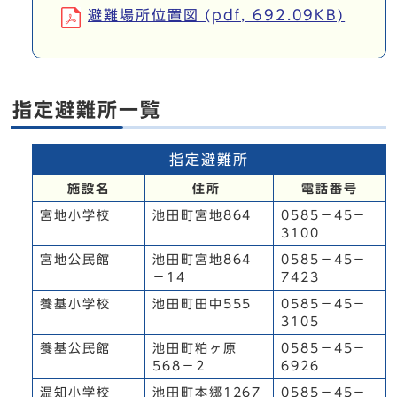
避難場所位置図 (pdf, 692.09KB)
指定避難所一覧
指定避難所
施設名
住所
電話番号
宮地小学校
池田町宮地864
0585－45－
3100
宮地公民館
池田町宮地864
0585－45－
－14
7423
養基小学校
池田町田中555
0585－45－
3105
養基公民館
池田町粕ヶ原
0585－45－
568－2
6926
温知小学校
池田町本郷1267
0585－45－