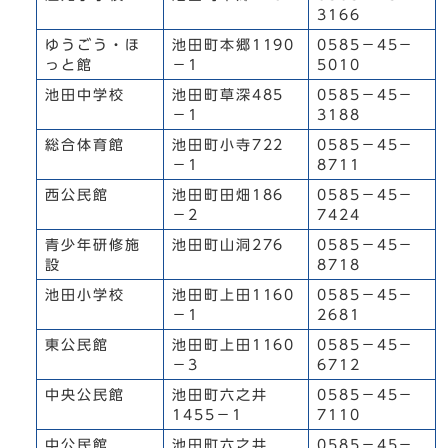
3166
ゆうごう・ほ
池田町本郷1190
0585－45－
っと館
－1
5010
池田中学校
池田町草深485
0585－45－
－1
3188
総合体育館
池田町小寺722
0585－45－
－1
8711
西公民館
池田町田畑186
0585－45－
－2
7424
青少年研修施
池田町山洞276
0585－45－
設
8718
池田小学校
池田町上田1160
0585－45－
－1
2681
東公民館
池田町上田1160
0585－45－
－3
6712
中央公民館
池田町六之井
0585－45－
1455－1
7110
中公民館
池田町六之井
0585－45－