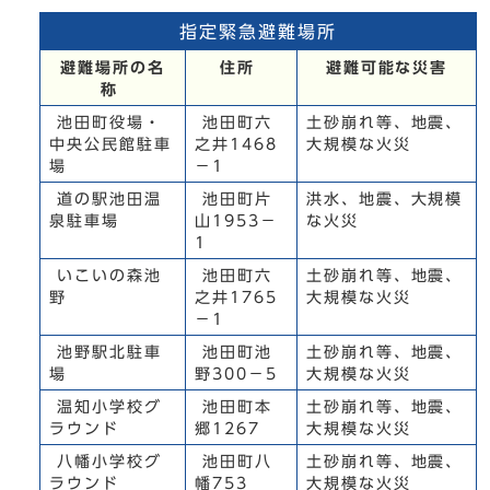
指定緊急避難場所
避難場所の名
住所
避難可能な災害
称
池田町役場・
池田町六
土砂崩れ等、地震、
中央公民館駐車
之井1468
大規模な火災
場
－1
道の駅池田温
池田町片
洪水、地震、大規模
泉駐車場
山1953－
な火災
1
いこいの森池
池田町六
土砂崩れ等、地震、
野
之井1765
大規模な火災
－1
池野駅北駐車
池田町池
土砂崩れ等、地震、
場
野300－5
大規模な火災
温知小学校グ
池田町本
土砂崩れ等、地震、
ラウンド
郷1267
大規模な火災
八幡小学校グ
池田町八
土砂崩れ等、地震、
ラウンド
幡753
大規模な火災