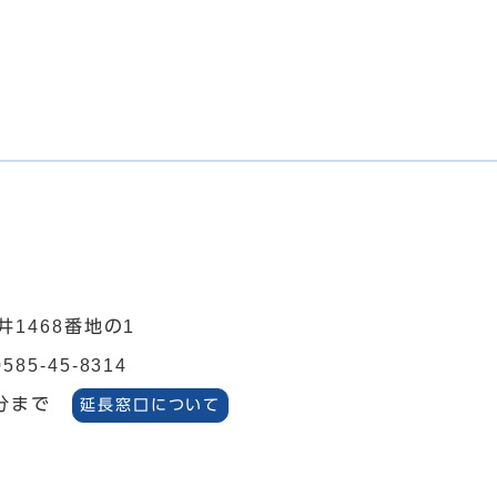
井1468番地の1
0585-45-8314
分まで
延長窓口について