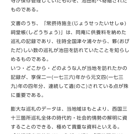
寺が保存管理していたものを、池田町へ寄贈された
ものである。
文書のうち、「常摂待施主(じょうせったいせしゅ)
祠堂帳(しどうちょう)」は、同庵に供養料を納めた
巡礼の記録であり、往時全国津々浦々から、夥(おび
ただ)しい数の巡礼が池田を訪れていたことを知らし
めるものである。
いつ・どこから・どのような人が当地を訪れたかの
記録が、享保二一(一七三六)年から元文四(一七三
九)年の四年分、連続して遺(のこ)されている点が殊
に重要である。
膨大な巡礼のデータは、当地域はもとより、西国三
十三箇所巡礼全体の時代的・社会的情勢の解明に資
することのできる、極めて貴重な資料といえる。