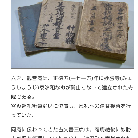
六之井観音庵は、正徳五(一七一五)年に妙勝寺(みょ
うしょうじ)泰洲和なおが開山となって建立された寺
院である。
谷汲巡礼街道沿いに位置し、巡礼への湯茶接待を行
っていた。
同庵に伝わってきた古文書三点は、庵廃絶後に妙勝