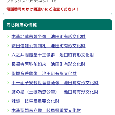
ファックス: 0585-45-7116
電話番号のかけ間違いにご注意ください！
同じ階層の情報
木造地蔵菩薩坐像 池田町有形文化財
織田信雄公御制札 池田町有形文化財
六之井閻魔堂十王像群 池田町有形文化財
長福寺阿弥陀如来 池田町有形文化財
聖観音菩薩像 池田町有形文化財
十一面子安観世音菩薩像 池田町有形文化財
鷹の絵（土岐頼忠公筆） 池田町有形文化財
梵鐘 岐阜県重要文化財
木造聖観音立像 岐阜県重要文化財