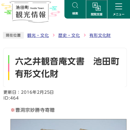
ページの先頭です
検索
閲覧支援
メニュー
ここから本文です
観光・文化
歴史・文化
有形文化財
現在位置
六之井観音庵文書 池田町
有形文化財
更新日：
2016年2月25日
ID:464
※
曹洞宗妙勝寺寄贈