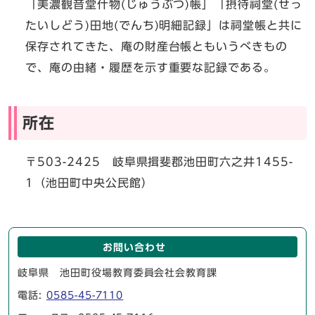
「美濃観音堂什物(じゅうぶつ)帳」「摂待祠堂(せっ
たいしどう)田地(でんち)明細記録」は祠堂帳と共に
保存されてきた、庵の財産台帳ともいうべきもの
で、庵の由緒・履歴を示す重要な記録である。
所在
〒503-2425 岐阜県揖斐郡池田町六之井1455-
1（池田町中央公民館）
お問い合わせ
岐阜県 池田町役場教育委員会社会教育課
電話:
0585-45-7110