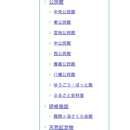
公民館
中央公民館
東公民館
宮地公民館
中公民館
西公民館
養基公民館
八幡公民館
ゆうごう・ほっと館
ふるさと史料室
研修施設
霞間ヶ渓さくら会館
天然記念物