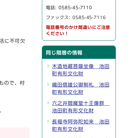
電話:
0585-45-7110
ファックス: 0585-45-7116
電話番号のかけ間違いにご注意
ください！
活に不可欠
同じ階層の情報
木造地蔵菩薩坐像 池田
町有形文化財
もので、村
織田信雄公御制札 池田
町有形文化財
六之井閻魔堂十王像群
。
池田町有形文化財
長福寺阿弥陀如来 池田
町有形文化財