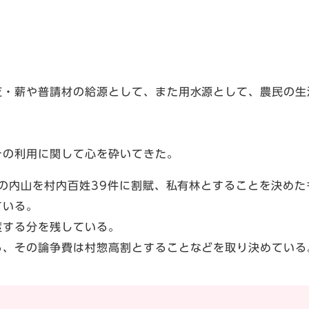
芝・薪や普請材の給源として、また用水源として、農民の生
その利用に関して心を砕いてきた。
村の内山を村内百姓39件に割賦、私有林とすることを決めた
ている。
渡する分を残している。
ら、その論争費は村惣高割とすることなどを取り決めている