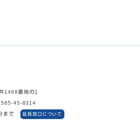
井1468番地の1
0585-45-8314
分まで
延長窓口について