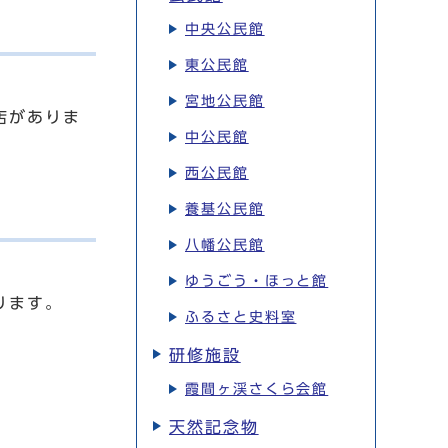
中央公民館
東公民館
宮地公民館
店がありま
中公民館
西公民館
養基公民館
八幡公民館
ゆうごう・ほっと館
ります。
ふるさと史料室
研修施設
霞間ヶ渓さくら会館
天然記念物