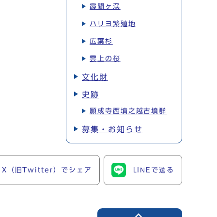
霞間ヶ渓
ハリヨ繁殖地
広葉杉
雲上の桜
文化財
史跡
願成寺西墳之越古墳群
募集・お知らせ
X（旧Twitter）でシェア
LINEで送る