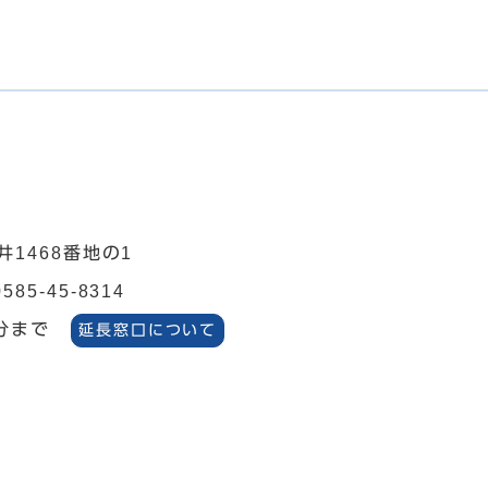
井1468番地の1
0585-45-8314
分まで
延長窓口について