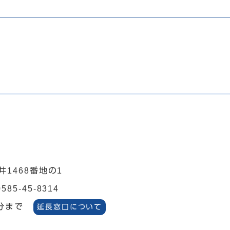
井1468番地の1
0585-45-8314
分まで
延長窓口について