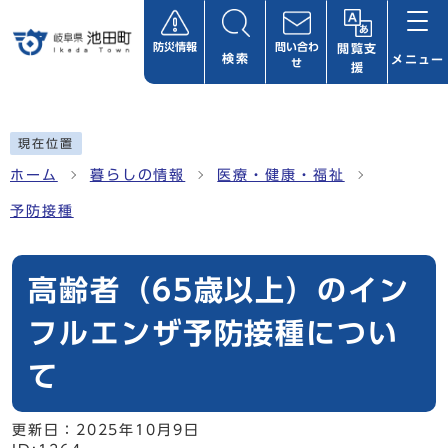
ページの先頭です
防災情報
問い合わ
閲覧支
検索
メニュー
せ
援
ここから本文です
現在位置
ホーム
暮らしの情報
医療・健康・福祉
予防接種
高齢者（65歳以上）のイン
フルエンザ予防接種につい
て
更新日：
2025年10月9日