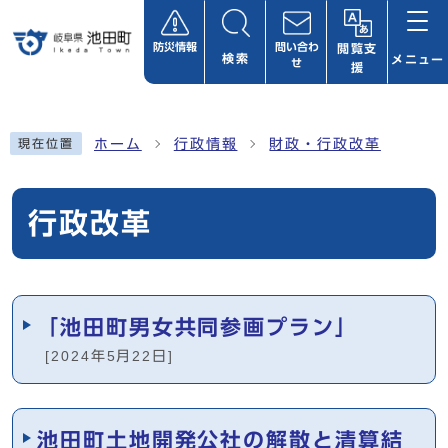
ページの先頭です
防災情報
問い合わ
閲覧支
検索
メニュー
せ
援
ここから本文です
ホーム
行政情報
財政・行政改革
現在位置
行政改革
メインメニュー
「池田町男女共同参画プラン」
[2024年5月22日]
池田町土地開発公社の解散と清算結