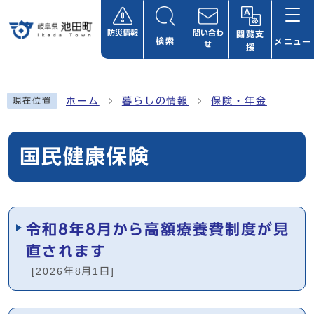
ページの先頭です
防災情報
問い合わ
閲覧支
検索
メニュー
せ
援
ここから本文です
ホーム
暮らしの情報
保険・年金
現在位置
国民健康保険
メインメニュー
令和8年8月から高額療養費制度が見
直されます
[2026年8月1日]