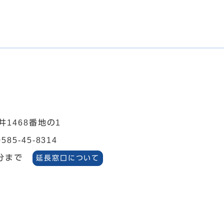
井1468番地の1
0585-45-8314
分まで
延長窓口について