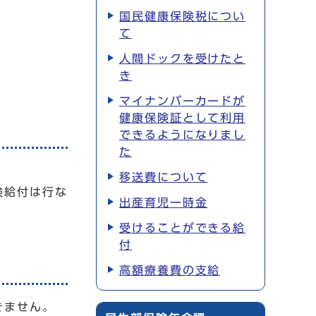
国民健康保険税につい
て
人間ドックを受けたと
き
マイナンバーカードが
健康保険証として利用
できるようになりまし
た
移送費について
険給付は行な
出産育児一時金
受けることができる給
付
高額療養費の支給
きません。