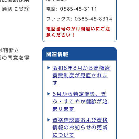
、適切に受診
電話:
0585-45-3111
ファックス: 0585-45-8314
電話番号のかけ間違いにご注
意ください！
は判断さ
関連情報
師の同意を得
令和8年8月から高額療
養費制度が見直されま
す
6月から特定健診、ぎ
ふ・すこやか健診が始
まります
資格確認書および資格
情報のお知らせの更新
について