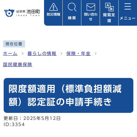
ページの先頭です
防災情報
問い合わ
閲覧支
検索
メニュー
せ
援
ここから本文です
現在位置
ホーム
暮らしの情報
保険・年金
国民健康保険
限度額適用（標準負担額減
額）認定証の申請手続き
更新日：
2025年5月12日
ID:3354