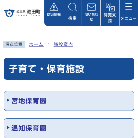
ページの先頭です
防災情報
問い合わ
閲覧支
検索
メニュー
せ
援
ここから本文です
ホーム
施設案内
現在位置
子育て・保育施設
メインメニュー
宮地保育園
温知保育園