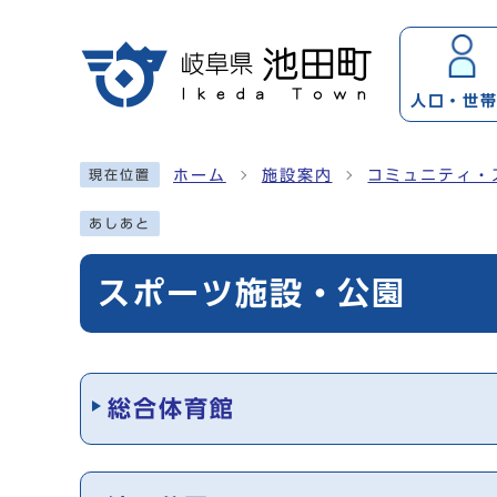
ページの先頭です
人口・
世
ここから本文です
ホーム
施設案内
コミュニティ・
現在位置
あしあと
スポーツ施設・公園
メインメニュー
総合体育館