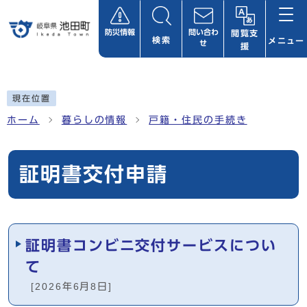
ページの先頭です
防災情報
問い合わ
閲覧支
検索
メニュー
せ
援
ここから本文です
現在位置
ホーム
暮らしの情報
戸籍・住民の手続き
証明書交付申請
メインメニュー
証明書コンビニ交付サービスについ
て
[2026年6月8日]