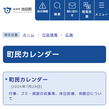
ページの先頭です
防災情報
問い合わ
閲覧支
検索
メニュー
せ
援
ここから本文です
ホーム
行政情報
広報
現在位置
町民カレンダー
メインメニュー
町民カレンダー
[2026年7月28日]
行事、ゴミ・資源の収集等、休日診療、休館日につい
て