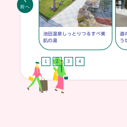
前へ
情報
池田温泉しっとりつるすべ美
道
肌の湯
う
1
2
3
4