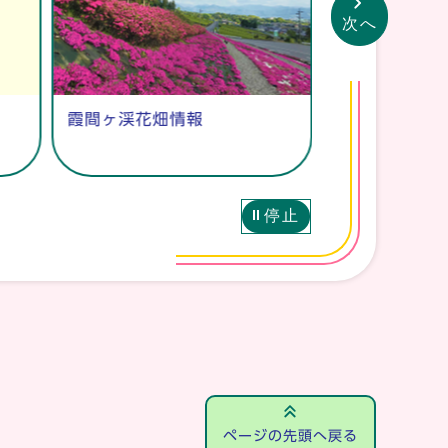
次へ
霞間ヶ渓花畑情報
池田温泉しっ
肌の湯
停止
ページの先頭へ戻る