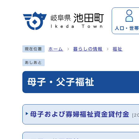
ページの先頭です
人口・
世
ここから本文です
ホーム
暮らしの情報
福祉
現在位置
あしあと
母子・父子福祉
メインメニュー
母子および寡婦福祉資金貸付金
[2