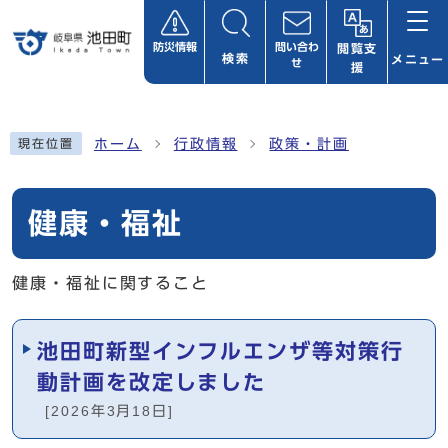
ページの先頭です
防災情報
問い合わ
閲覧支
検索
メニュー
せ
援
ここから本文です
ホーム
行政情報
政策・計画
現在位置
健康・福祉
健康・福祉に関すること
メインメニュー
池田町新型インフルエンザ等対策行
動計画を改定しました
[2026年3月18日]