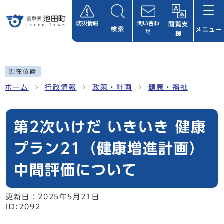
ページの先頭です
防災情報
問い合わ
閲覧支
検索
メニュー
せ
援
ここから本文です
現在位置
ホーム
行政情報
政策・計画
健康・福祉
第2次いけだ いきいき 健康
プラン21（健康増進計画）
中間評価について
更新日：
2025年5月21日
ID:2092