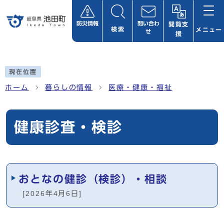
ページの先頭です
防災情報
問い合わ
閲覧支
検索
メニュー
せ
援
ここから本文です
現在位置
ホーム
暮らしの情報
医療・健康・福祉
健康診査・検診
メインメニュー
おとなの健診（検診）・相談
[2026年4月6日]