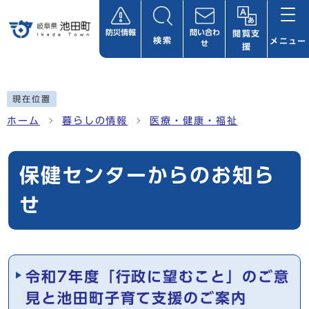
ページの先頭です
防災情報
問い合わ
閲覧支
検索
メニュー
せ
援
ここから本文です
現在位置
ホーム
暮らしの情報
医療・健康・福祉
保健センターからのお知ら
せ
メインメニュー
令和7年度「行政に望むこと」のご意
見と池田町子育て支援のご案内