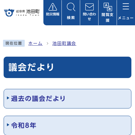
ページの先頭です
防災情報
問い合わ
閲覧支
検索
メニュー
せ
援
ここから本文です
ホーム
池田町議会
現在位置
議会だより
メインメニュー
過去の議会だより
令和8年