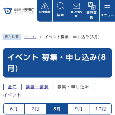
ページの先頭です
防災情報
問い合わ
閲覧支
検索
メニュー
せ
援
ここから本文です
ホーム
イベント募集・申し込み(8月)
現在位置
イベント 募集・申し込み(8
月)
全て
講座・講演
募集・申し込み
イベント
6月
7月
8月
9月
10月