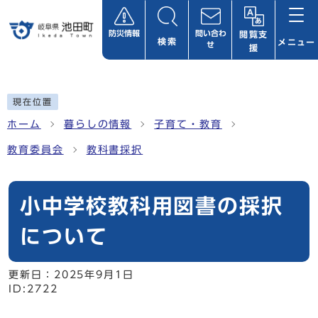
ページの先頭です
防災情報
問い合わ
閲覧支
検索
メニュー
せ
援
ここから本文です
現在位置
ホーム
暮らしの情報
子育て・教育
教育委員会
教科書採択
小中学校教科用図書の採択
について
更新日：
2025年9月1日
ID:2722