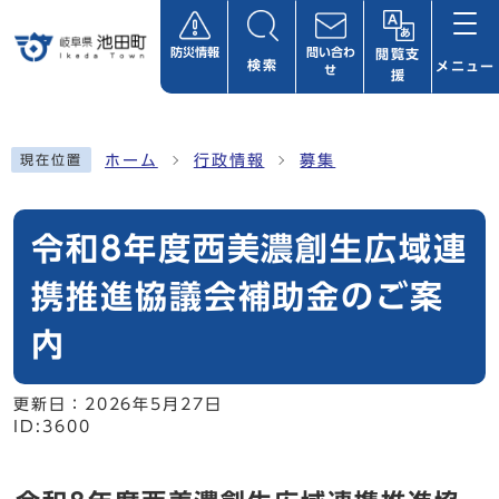
ページの先頭です
防災情報
問い合わ
閲覧支
検索
メニュー
せ
援
ここから本文です
ホーム
行政情報
募集
現在位置
令和8年度西美濃創生広域連
携推進協議会補助金のご案
内
更新日：
2026年5月27日
ID:3600