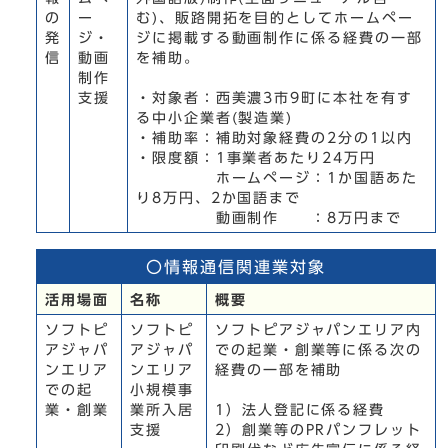
の
ー
む)、販路開拓を目的としてホームペー
発
ジ・
ジに掲載する動画制作に係る経費の一部
信
動画
を補助。
制作
支援
・対象者：西美濃3市9町に本社を有す
る中小企業者(製造業)
・補助率：補助対象経費の2分の1以内
・限度額：1事業者あたり24万円
ホームページ：1か国語あた
り8万円、2か国語まで
動画制作 ：8万円まで
〇情報通信関連業対象
活用場面
名称
概要
ソフトピ
ソフトピ
ソフトピアジャパンエリア内
アジャパ
アジャパ
での起業・創業等に係る次の
ンエリア
ンエリア
経費の一部を補助
での起
小規模事
業・創業
業所入居
1）法人登記に係る経費
支援
2）創業等のPRパンフレット