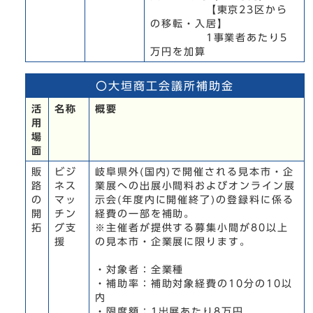
【東京23区から
の移転・入居】
1事業者あたり5
万円を加算
〇大垣商工会議所補助金
活
名称
概要
用
場
面
販
ビジ
岐阜県外(国内)で開催される見本市・企
路
ネス
業展への出展小間料およびオンライン展
の
マッ
示会(年度内に開催終了)の登録料に係る
開
チン
経費の一部を補助。
拓
グ支
※主催者が提供する募集小間が80以上
援
の見本市・企業展に限ります。
・対象者：全業種
・補助率：補助対象経費の10分の10以
内
・限度額：1出展あたり8万円