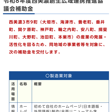
令和8年度西美濃創生広域連携推進協
議会補助金
西美濃3市9町（大垣市、海津市、養老町、垂井
町、関ケ原町、神戸町、輪之内町、安八町、揖斐
川町、大野町、池田町、本巣市）の産業の発展・
活性化を図るため、同地域の事業者等を対象に、
次の補助金を交付します。
〇製造業対象
活
名称
概要
用
場
面
情
ホー
初めて自社のホームページ(日本語版・
報
ムペ
外国語版)制作(全面リニューアル含