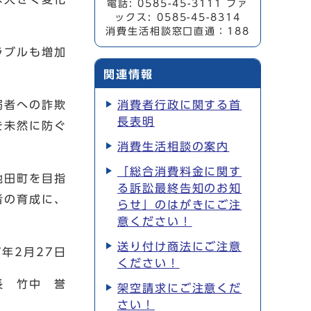
電話: 0585-45-3111 ファ
ックス: 0585-45-8314
消費生活相談窓口直通：188
ラブルも増加
関連情報
弱者への詐欺
消費者行政に関する首
長表明
を未然に防ぐ
消費生活相談の案内
「総合消費料金に関す
池田町を目指
る訴訟最終告知のお知
者の育成に、
らせ」のはがきにご注
意ください！
送り付け商法にご注意
7年2月27日
ください！
長 竹中 誉
架空請求にご注意くだ
さい！