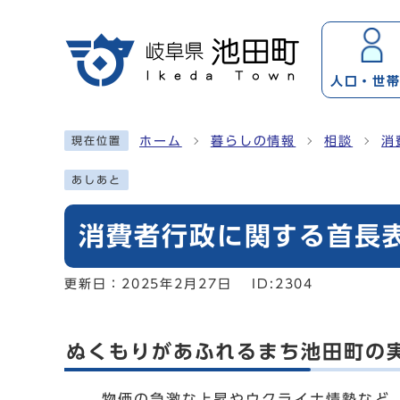
ページの先頭です
人口・
世
ここから本文です
ホーム
暮らしの情報
相談
消
現在位置
あしあと
消費者行政に関する首長
更新日：
2025年2月27日
ID:2304
ぬくもりがあふれるまち池田町の
物価の急激な上昇やウクライナ情勢など、