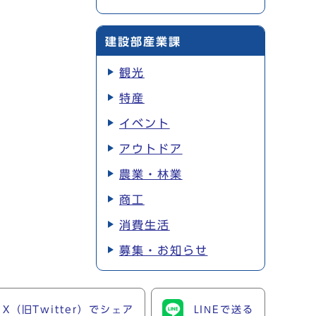
建設部産業課
観光
特産
イベント
アウトドア
農業・林業
商工
消費生活
募集・お知らせ
X（旧Twitter）でシェア
LINEで送る