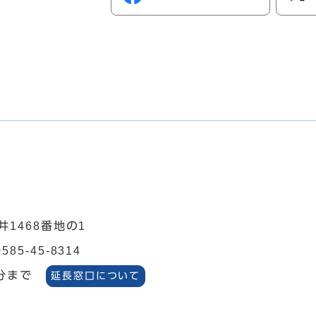
井1468番地の1
0585-45-8314
分まで
延長窓口について