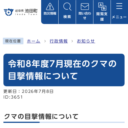
ページの先頭です
防災情報
問い合わ
閲覧支
検索
メニュー
せ
援
ここから本文です
ホーム
行政情報
お知らせ
現在位置
令和8年度7月現在のクマの
目撃情報について
更新日：
2026年7月8日
ID:3651
クマの目撃情報について