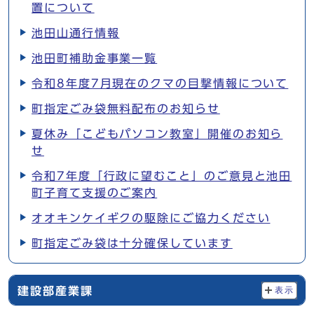
置について
池田山通行情報
池田町補助金事業一覧
令和8年度7月現在のクマの目撃情報について
町指定ごみ袋無料配布のお知らせ
夏休み「こどもパソコン教室」開催のお知ら
せ
令和7年度「行政に望むこと」のご意見と池田
町子育て支援のご案内
オオキンケイギクの駆除にご協力ください
町指定ごみ袋は十分確保しています
建設部産業課
表示