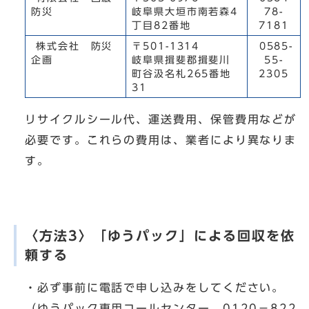
防災
岐阜県大垣市南若森4
78-
丁目82番地
7181
株式会社 防災
〒501-1314
0585-
企画
岐阜県揖斐郡揖斐川
55-
町谷汲名札265番地
2305
31
リサイクルシール代、運送費用、保管費用などが
必要です。これらの費用は、業者により異なりま
す。
〈方法3〉「ゆうパック」による回収を依
頼する
・必ず事前に電話で申し込みをしてください。
（ゆうパック専用コールセンター 0120－822