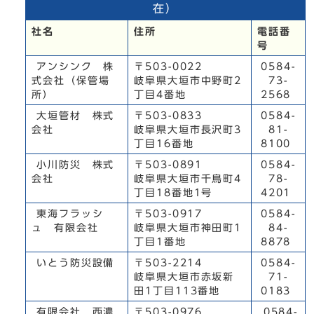
在）
社名
住所
電話番
号
アンシンク 株
〒503-0022
0584-
式会社（保管場
岐阜県大垣市中野町2
73-
所）
丁目4番地
2568
大垣管材 株式
〒503-0833
0584-
会社
岐阜県大垣市長沢町3
81-
丁目16番地
8100
小川防災 株式
〒503-0891
0584-
会社
岐阜県大垣市千鳥町4
78-
丁目18番地1号
4201
東海フラッシ
〒503-0917
0584-
ュ 有限会社
岐阜県大垣市神田町1
84-
丁目1番地
8878
いとう防災設備
〒503-2214
0584-
岐阜県大垣市赤坂新
71-
田1丁目113番地
0183
有限会社 西濃
〒503-0976
0584-