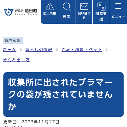
ページの先頭です
防災情報
問い合わ
閲覧支
検索
メニュー
せ
援
ここから本文です
現在位置
ホーム
暮らしの情報
ごみ・環境・ペット
分別と出し方
収集所に出されたプラマー
クの袋が残されていません
か
更新日：
2023年11月27日