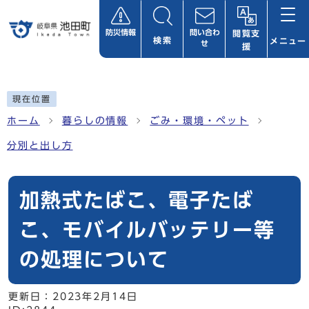
ページの先頭です
防災情報
問い合わ
閲覧支
検索
メニュー
せ
援
ここから本文です
現在位置
ホーム
暮らしの情報
ごみ・環境・ペット
分別と出し方
加熱式たばこ、電子たば
こ、モバイルバッテリー等
の処理について
更新日：
2023年2月14日