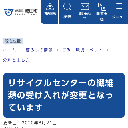
ページの先頭です
防災情報
問い合わ
閲覧支
検索
メニュー
せ
援
ここから本文です
現在位置
ホーム
暮らしの情報
ごみ・環境・ペット
分別と出し方
リサイクルセンターの繊維
類の受け入れが変更となっ
ています
更新日：
2020年8月21日