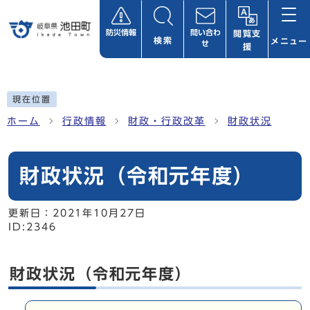
ページの先頭です
防災情報
問い合わ
閲覧支
検索
メニュー
せ
援
ここから本文です
現在位置
ホーム
行政情報
財政・行政改革
財政状況
財政状況（令和元年度）
更新日：
2021年10月27日
ID:2346
財政状況（令和元年度）