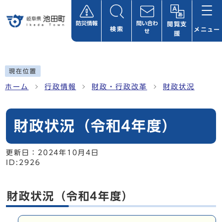
ページの先頭です
防災情報
問い合わ
閲覧支
検索
メニュー
せ
援
ここから本文です
現在位置
ホーム
行政情報
財政・行政改革
財政状況
財政状況（令和4年度）
更新日：
2024年10月4日
ID:2926
財政状況（令和4年度）