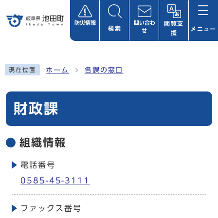
ページの先頭です
防災情報
問い合わ
閲覧支
検索
メニュー
せ
援
ここから本文です
ホーム
各課の窓口
現在位置
財政課
組織情報
電話番号
0585-45-3111
ファックス番号