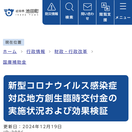
ページの先頭です
防災情報
問い合わ
閲覧支
検索
メニュー
せ
援
ここから本文です
現在位置
ホーム
行政情報
財政・行政改革
国庫補助金
新型コロナウイルス感染症
対応地方創生臨時交付金の
実施状況および効果検証
更新日：
2024年12月19日