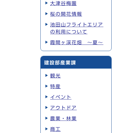
大津谷梅園
桜の開花情報
池田山フライトエリア
の利用について
霞間ヶ渓花畑 ～夏～
建設部産業課
観光
特産
イベント
アウトドア
農業・林業
商工