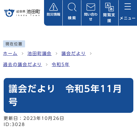
ページの先頭です
防災情報
問い合わ
閲覧支
検索
メニュー
せ
援
ここから本文です
現在位置
ホーム
池田町議会
議会だより
過去の議会だより
令和5年
議会だより 令和5年11月
号
更新日：
2023年10月26日
ID:3028