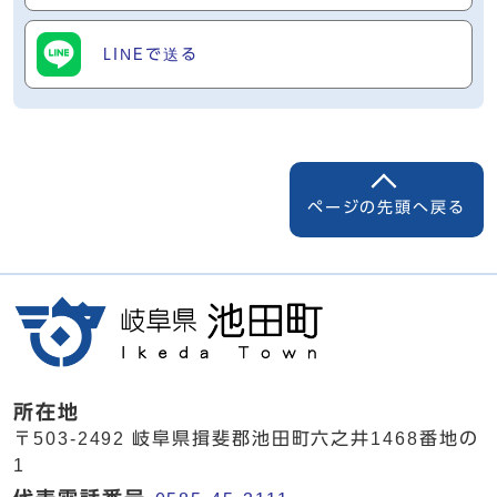
LINEで送る
ページの先頭へ戻る
所在地
〒503-2492 岐阜県揖斐郡池田町六之井1468番地の
1