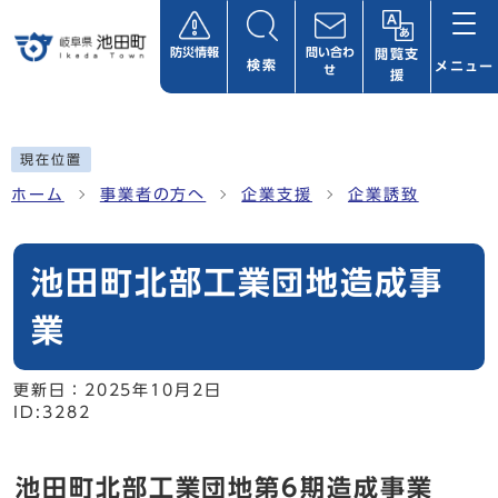
ページの先頭です
防災情報
問い合わ
閲覧支
検索
メニュー
せ
援
ここから本文です
現在位置
ホーム
事業者の方へ
企業支援
企業誘致
池田町北部工業団地造成事
業
更新日：
2025年10月2日
ID:3282
池田町北部工業団地第6期造成事業